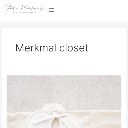
内
投
容
稿
を
の
ス
ペ
キ
ー
ッ
ジ
Merkmal closet
プ
送
り
男
の
子
お
宮
参
り