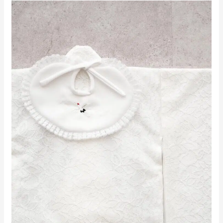
女
の
子
お
宮
参
り
着
物
白
x
レ
ー
ス