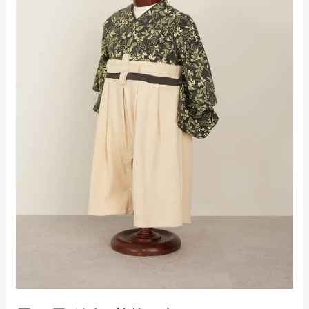
着
物
ブ
ラ
ッ
ク
×
ベ
ー
ジ
ュ