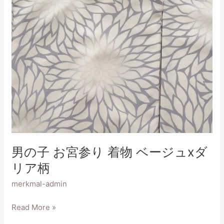
ジ
ュ
x
ダ
リ
ア
柄
男の子 お宮参り 着物 ベージュxダ
リア柄
merkmal-admin
Read More »