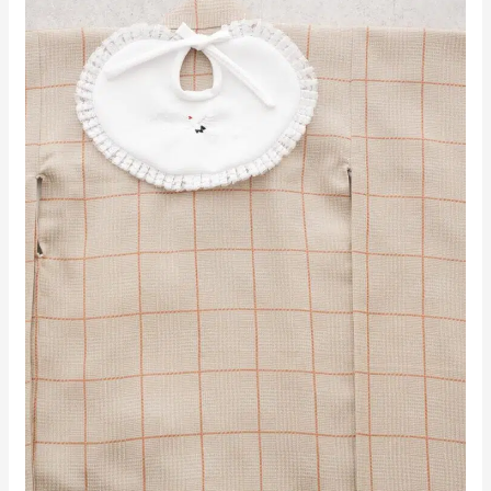
宮
参
り
着
物
ベ
ー
ジ
ュ
x
チ
ェ
ッ
ク
柄