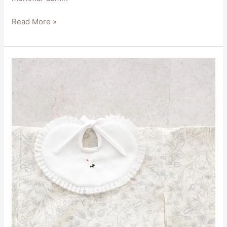
Read More »
女
の
子
お
宮
参
り
着
物
ベ
ー
ジ