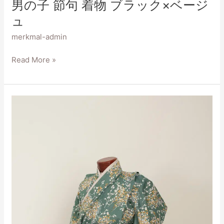
男の子 節句 着物 ブラック×ベージ
ュ
merkmal-admin
Read More »
男
の
子
節
句
着
物
グ
リ
ー