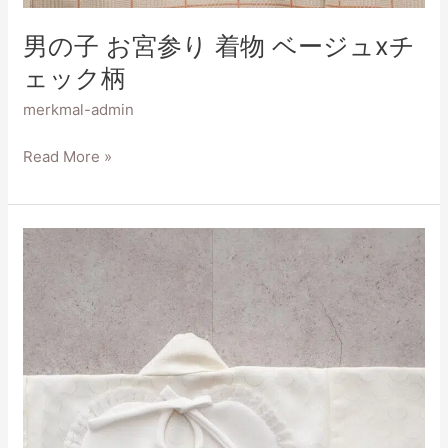
男の子 お宮参り 着物 ベージュxチ
ェック柄
merkmal-admin
Read More »
男
女
お
宮
参
り
着
物