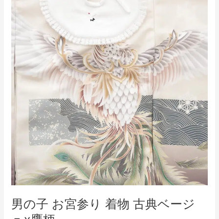
着
物
古
典
ベ
ー
ジ
ュ
x
鷹
柄
男の子 お宮参り 着物 古典ベージ