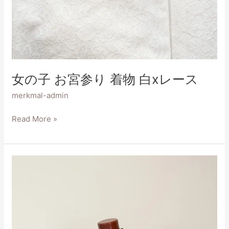
女の子 お宮参り 着物 白xレース
merkmal-admin
Read More »
男
の
子
節
句