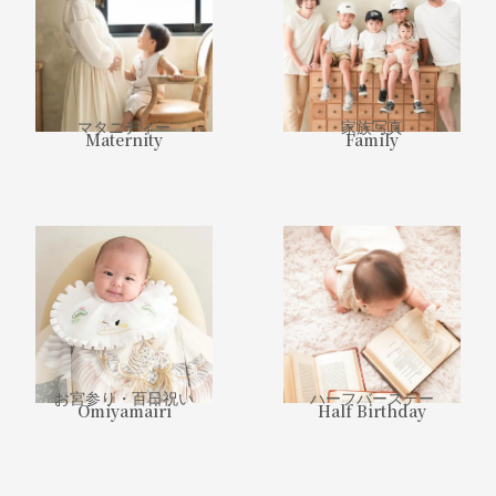
マタニティー
家族写真
Maternity
Family
お宮参り・百日祝い
ハーフバースデー
Omiyamairi
Half Birthday