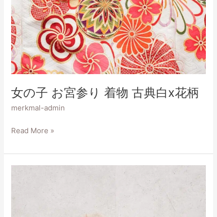
女の子 お宮参り 着物 古典白x花柄
merkmal-admin
Read More »
男
の
子
お