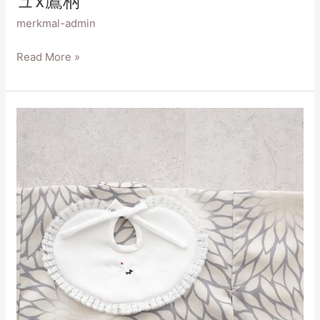
ュx鷹柄
merkmal-admin
Read More »
男
の
子
お
宮
参
り
着
物
ベ
ー