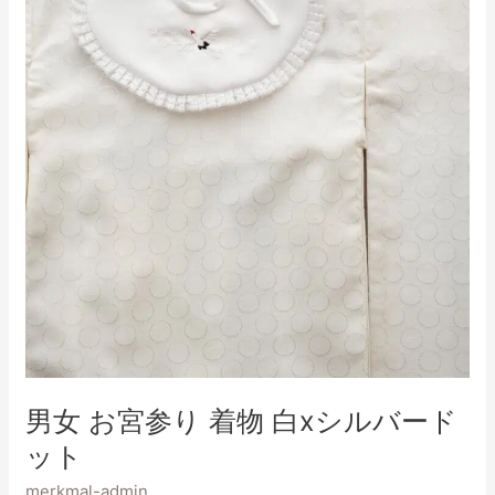
白
x
シ
ル
バ
ー
ド
ッ
ト
男女 お宮参り 着物 白xシルバード
ット
merkmal-admin