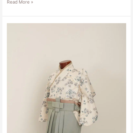
Read More »
男
の
子
節
句
着
物
グ
リ
ー
ン
×
ホ
ワ