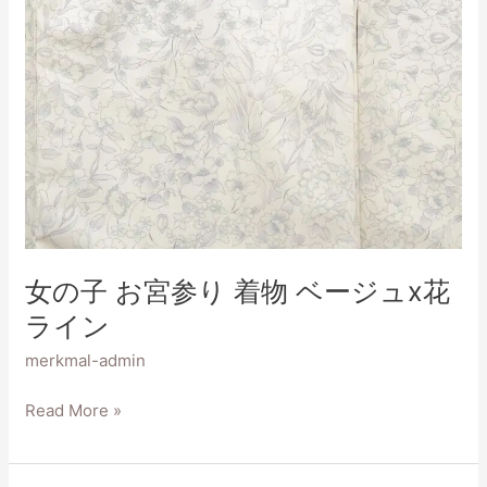
ュ
x
花
ラ
イ
ン
女の子 お宮参り 着物 ベージュx花
ライン
merkmal-admin
Read More »