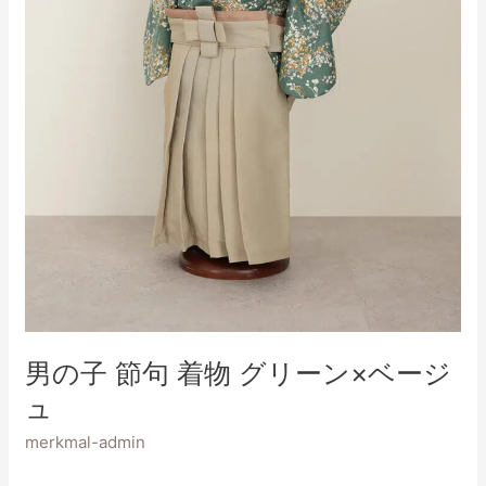
ン
×
ベ
ー
ジ
ュ
男の子 節句 着物 グリーン×ベージ
ュ
merkmal-admin