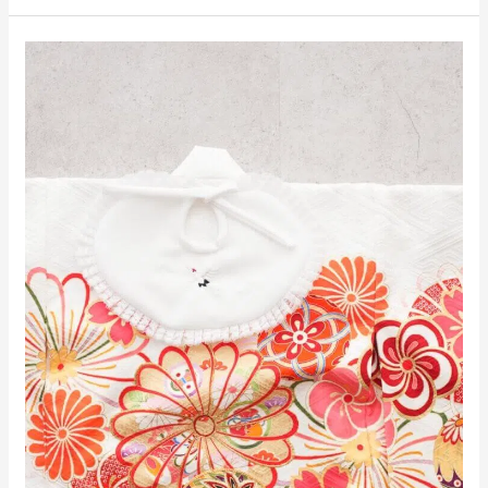
女
の
子
お
宮
参
り
着
物
古
典
白
x
花
柄