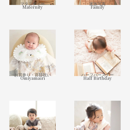
マタニティー
家族写真
Maternity
Family
お宮参り・百日祝い
ハーフバースデー
Omiyamairi
Half Birthday