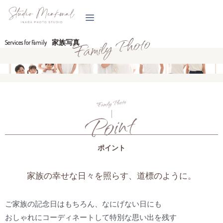
内
容
を
家族写真
Services for Family
ス
キ
ッ
プ
ポイント
家族の幸せな日々を照らす、道標のように。
ご家族の記念日はもちろん、なにげない日にも
おしゃれにコーディネートして特別な思い出を残す