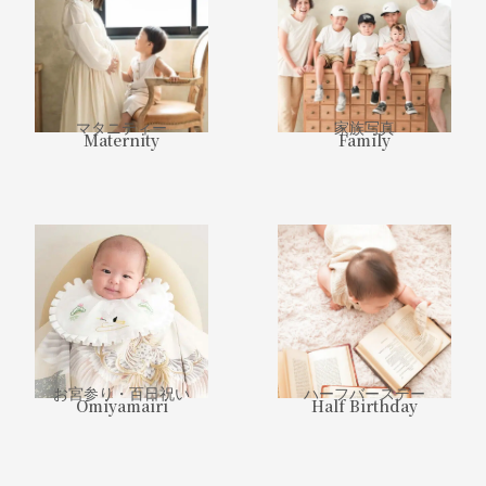
マタニティー
家族写真
Maternity
Family
お宮参り・百日祝い
ハーフバースデー
Omiyamairi
Half Birthday