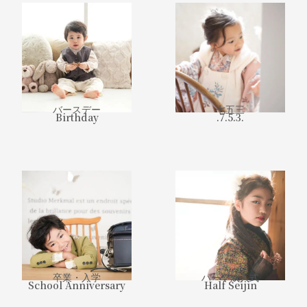
バースデー
七五三
Birthday
.7.5.3.
卒業・入学
ハーフ成人式
School Anniversary
Half Seijin