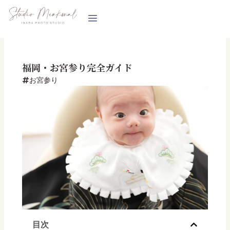
内
容
を
ス
キ
福岡・お宮参り完全ガイド
ッ
お宮参り
プ
目次