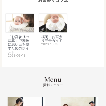
お宮参り
コラム
ベ
お
お
ビ
宮
宮
ー
参
参
り
り
「お宮参りの
福岡・お宮参
写真」で素敵
り完全ガイド
に思い出を残
2023-10-15
すためのポイ
ント
2023-03-18
Menu
撮影メニュー