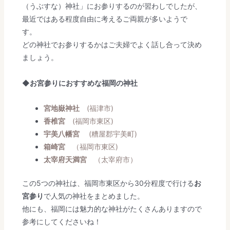
（うぶすな）神社」にお参りするのが習わしでしたが、
最近ではある程度自由に考えるご両親が多いようで
す。
どの神社でお参りするかはご夫婦でよく話し合って決め
ましょう。
◆
お宮参りにおすすめな福岡の神社
宮地嶽神社
(福津市)
香椎宮
(福岡市東区)
宇美八幡宮
(糟屋郡宇美町)
箱崎宮
（福岡市東区)
太宰府天満宮
（
太宰府
市）
この5つの神社は、福岡市東区から30分程度で行ける
お
宮参り
で人気の神社をまとめました。
他にも、福岡には魅力的な神社がたくさんありますので
参考にしてくださいね！