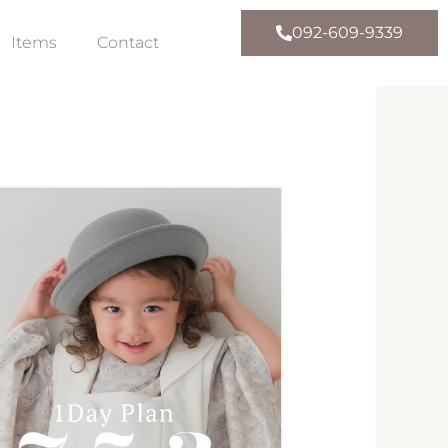
092-609-9339
Items
Contact