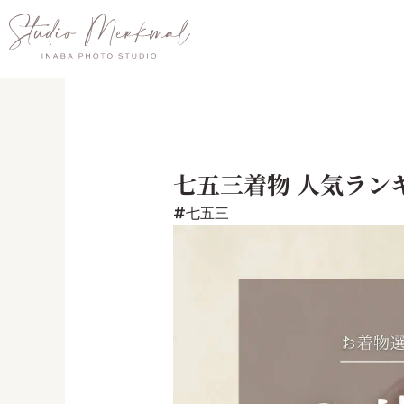
内
容
を
ス
キ
ッ
プ
七五三着物 人気ラン
七五三