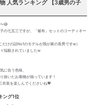
物 人気ランキング 【3歳男の子
〜😅
の子の七五三ですが、「被布」セットのコーディネー
こだけの話No1のモデルが我が家の長男ですw）
々悩殺されていましたw
囲気に合う色味、
わり抜いたお着物が揃っています！
三衣装を楽しんでくださいね💖
キング1位